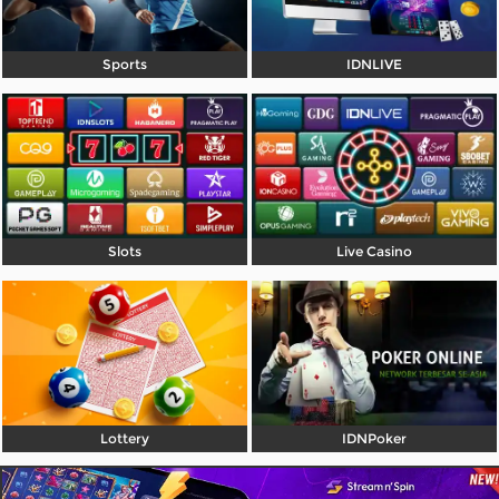
Referral
Sports
IDNLIVE
Promosi
Hubungi Kami
Live Chat
Pengaduan Customer
Slots
Live Casino
Pilih Bahasa:
MASUK
DAFTAR
&copy; DANABET : Situs Resmi Danabet Slot
Lottery
IDNPoker
Gacor Online Terpercaya. Hak Cipta Dilindungi.