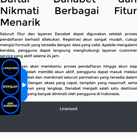
Nikmati Berbagai Fitur
Menarik
Seluruh fitur dan layanan Danabet dapat digunakan setelah proses
pendaftaran berhasil dilakukan. Registrasi akun sangat mudah, cukup
mengisi formulir yang tersedia dengan data yang valid. Apabila mengalami
kendala, pengguna dapat langsung menghubungi layanan customer
service yang aktif selama 24 jam.
Tim dukungan akan membantu proses pendaftaran hingga akun siap
digunakan. Setelah memiliki akun aktif, pengguna dapat masuk melalui
link resmi Danabet dan menikmati seluruh permainan yang tersedia dalam
satu platform. Dengan akses yang cepat, tampilan yang responsif, serta
pilihan permainan yang lengkap, Danabet menjadi salah satu destinasi
hiburan online yang banyak diminati oleh pengguna di Indonesia.
Licensed