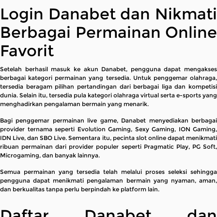
Login Danabet dan Nikmati
Berbagai Permainan Online
Favorit
Setelah berhasil masuk ke akun Danabet, pengguna dapat mengakses
berbagai kategori permainan yang tersedia. Untuk penggemar olahraga,
tersedia beragam pilihan pertandingan dari berbagai liga dan kompetisi
dunia. Selain itu, tersedia pula kategori olahraga virtual serta e-sports yang
menghadirkan pengalaman bermain yang menarik.
Bagi penggemar permainan live game, Danabet menyediakan berbagai
provider ternama seperti Evolution Gaming, Sexy Gaming, ION Gaming,
IDN Live, dan SBO Live. Sementara itu, pecinta slot online dapat menikmati
ribuan permainan dari provider populer seperti Pragmatic Play, PG Soft,
Microgaming, dan banyak lainnya.
Semua permainan yang tersedia telah melalui proses seleksi sehingga
pengguna dapat menikmati pengalaman bermain yang nyaman, aman,
dan berkualitas tanpa perlu berpindah ke platform lain.
Daftar Danabet dan