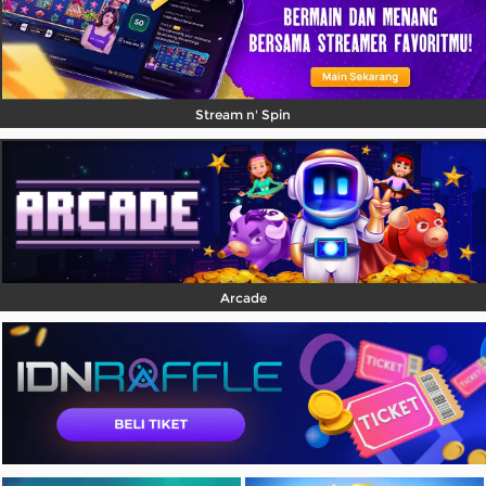
Stream n' Spin
Arcade