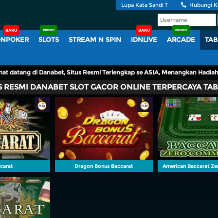
Lupa Kata Sandi ?
Hubungi K
BARU
BARU
PROMO
PROMO
DNPOKER
SLOTS
STREAM N SPIN
IDNLIVE
ARCADE
TAB
datang di Danabet, Situs Resmi Terlengkap se ASIA, Menangkan Hadiah da
US RESMI DANABET SLOT GACOR ONLINE TERPERCAYA TA
carat
Dragon Bonus Baccarat