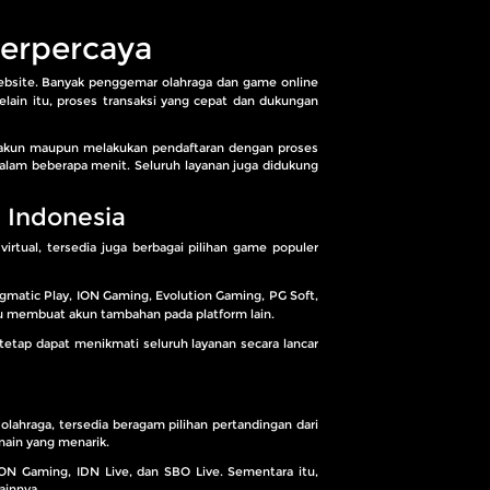
Terpercaya
 website. Banyak penggemar olahraga dan game online
lain itu, proses transaksi yang cepat dan dukungan
e akun maupun melakukan pendaftaran dengan proses
dalam beberapa menit. Seluruh layanan juga didukung
 Indonesia
rtual, tersedia juga berbagai pilihan game populer
matic Play, ION Gaming, Evolution Gaming, PG Soft,
lu membuat akun tambahan pada platform lain.
tetap dapat menikmati seluruh layanan secara lancar
ahraga, tersedia beragam pilihan pertandingan dari
rmain yang menarik.
ON Gaming, IDN Live, dan SBO Live. Sementara itu,
ainnya.