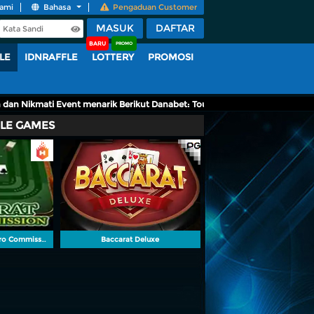
ami
Bahasa
Pengaduan Customer
DAFTAR
BARU
PROMO
LE
IDNRAFFLE
LOTTERY
PROMOSI
n Nikmati Event menarik Berikut Danabet: Tournament PRAGMATICSlot | Ja
BLE GAMES
American Baccarat Zero Commission
Baccarat Deluxe