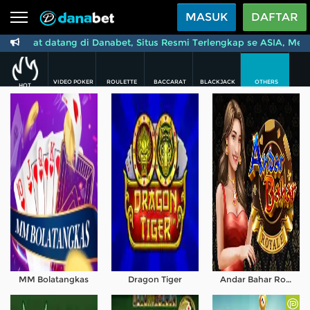
Beranda
MASUK
DAFTAR
Selamat datang di Danabet, Situs Resmi Terlengkap se ASIA, Mena
Sports
BARU
PROMO
Live Casino
BARU
VIDEO POKER
ROULETTE
BACCARAT
BLACKJACK
OTHERS
HOT
IDNPoker
BARU
Slots
PROMO
IDNLIVE
BARU
Stream N Spin
Arcade
PROMO
Table Games
Lottery
BARU
PROMO
MM Bolatangkas
Dragon Tiger
Andar Bahar Royale
IDNRaffle