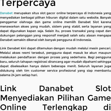
Terpercaya
Danabet
merupakan situs slot gacor online terpercaya di Indonesia yang
menyediakan berbagai pilihan hiburan digital dalam satu website. Banyak
penggemar olahraga dan game online memilih Danabet Slot karena
menawarkan akses yang mudah, sistem yang stabil, serta layanan yang
dapat digunakan kapan saja. Selain itu, proses transaksi yang cepat dan
dukungan pelanggan yang responsif menjadi salah satu alasan mengapa
Danabet semakin dikenal oleh banyak pengguna di Indonesia.
Link Danabet kini dapat ditemukan dengan mudah melalui mesin pencari.
Melalui akses resmi tersebut, pengguna dapat masuk ke akun maupun
melakukan pendaftaran dengan proses yang sederhana. Bagi pengguna
baru, seluruh tahapan registrasi dirancang agar mudah dipahami sehingga
dapat diselesaikan hanya dalam beberapa menit. Seluruh layanan juga
didukung oleh tim customer service profesional yang siap membantu
selama 24 jam setiap hari.
Link Danabet Slot
Menyediakan Pilihan Game
Online Terlengkap di