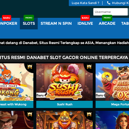
Lupa Kata Sandi ?
Hubungi K
BARU
BARU
PROMO
PROMO
DNPOKER
SLOTS
STREAM N SPIN
IDNLIVE
ARCADE
TAB
di Danabet, Situs Resmi Terlengkap se ASIA, Menangkan Hadiah dan Nikma
SITUS RESMI DANABET SLOT GACOR ONLINE TERPERCAYA
Feast with Wukong
Sushi Rush
Mega Fortu