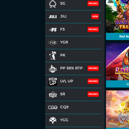
SG
PROMO
JILI
NEW
FS
PROMO
Red Be
YGR
PK
PP 98% RTP
PROMO
LVL UP
PROMO
L
SR
PROMO
CQ9
YGG