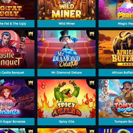
he Fat & The Ugly
Wild Miner
Magic Pea
s Castle Banquet
Mr Diamond Deluxe
African Buffa
ch Sugar Bonanza
Spicy Gila
Tomyum Bo