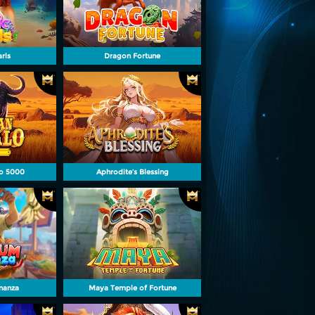
rls
Dragon Fortune
lo 5000
Aphrodite’s Blessing
nanza
Maya Temple of Fortune