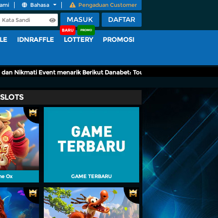
ami
Bahasa
Pengaduan Customer
DAFTAR
BARU
PROMO
LE
IDNRAFFLE
LOTTERY
PROMOSI
ti Event menarik Berikut Danabet: Tournament PRAGMATICSlot | Jackpot P
 SLOTS
ne Ox
GAME TERBARU